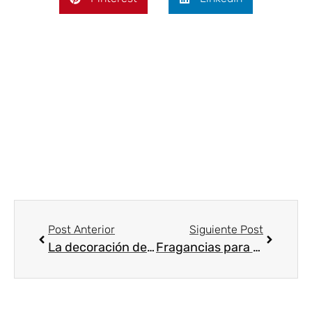
Post Anterior
Siguiente Post
La decoración del hogar la mejor terapia para superar el síndrome postvacacional
Fragancias para ambientar tu hogar en verano