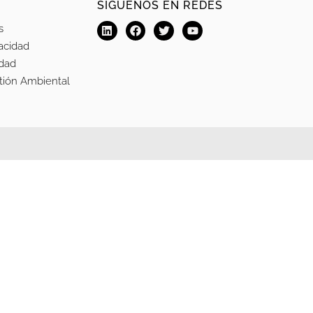
SÍGUENOS EN REDES
s
vacidad
idad
stión Ambiental