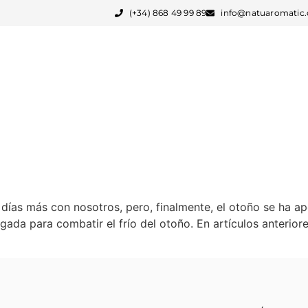
(+34) 868 49 99 89
info@natuaromatic
FABRICACIÓN PARA MARCAS
SERVICIOS
 días más con nosotros, pero, finalmente, el otoño se ha 
gada para combatir el frío del otoño. En artículos anterior