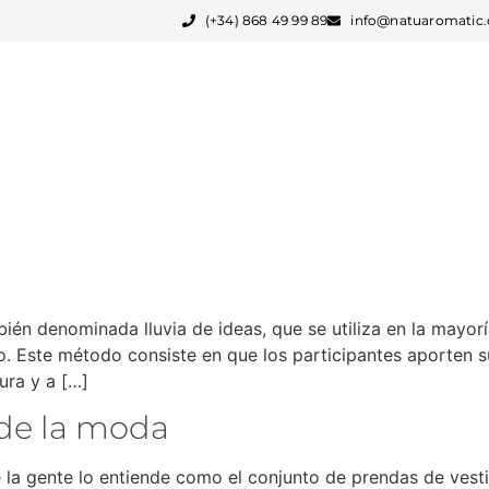
(+34) 868 49 99 89
info@natuaromatic
FABRICACIÓN PARA MARCAS
SERVICIOS
bién denominada lluvia de ideas, que se utiliza en la mayor
Este método consiste en que los participantes aporten sus
ura y a […]
de la moda
 la gente lo entiende como el conjunto de prendas de vest