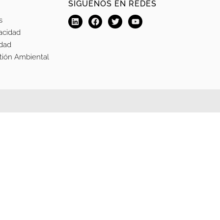
SÍGUENOS EN REDES
s
vacidad
idad
stión Ambiental