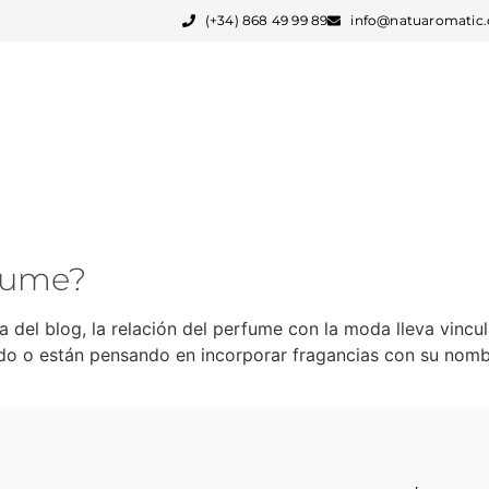
(+34) 868 49 99 89
info@natuaromatic
FABRICACIÓN PARA MARCAS
SERVICIOS
fume?
el blog, la relación del perfume con la moda lleva vincul
do o están pensando en incorporar fragancias con su nomb