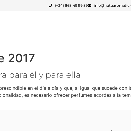
(+34) 868 49 99 89
info@natuaromatic
FABRICACIÓN PARA MARCAS
SERVICIOS
e 2017
 para él y para ella
escindible en el día a día y que, al igual que sucede con l
cionalidad, es necesario ofrecer perfumes acordes a la te