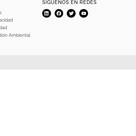
SÍGUENOS EN REDES
s
vacidad
idad
stión Ambiental